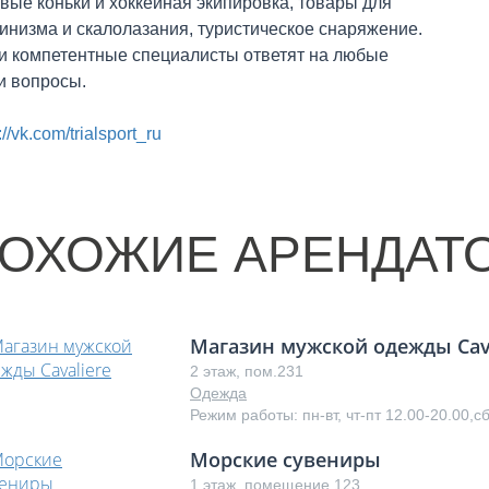
вые коньки и хоккейная экипировка, товары для
инизма и скалолазания, туристическое снаряжение.
 компетентные специалисты ответят на любые
 вопросы.
://vk.com/trialsport_ru
ОХОЖИЕ АРЕНДАТ
Магазин мужской одежды Cava
2 этаж, пом.231
Одежда
Режим работы: пн-вт, чт-пт 12.00-20.00,с
Морские сувениры
1 этаж, помещение 123