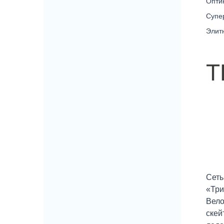
Опти
Супе
Элит
Т
Сеть
«Три
Вело
скей