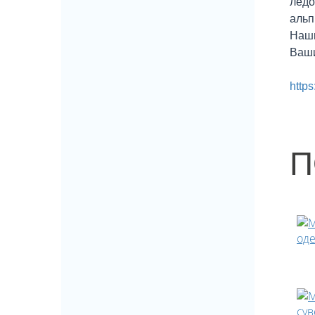
ледо
альп
Наши
Ваши
https
П