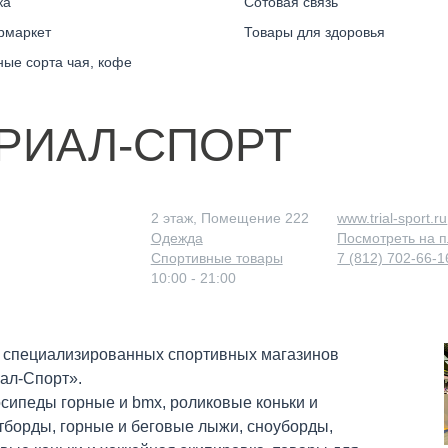
ка
Сотовая связь
рмаркет
Товары для здоровья
ные сорта чая, кофе
РИАЛ-СПОРТ
2 этаж, Помещение 222
www.trial-sport.ru
Одежда
Посмотреть на 
Спортивные товары
7 (812) 702-66-1
10:00 - 21:00
 специализированных спортивных магазинов
ал-Спорт».
сипеды горные и bmx, роликовые коньки и
тборды, горные и беговые лыжи, сноуборды,